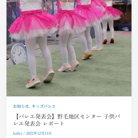
,
お知らせ
キッズバレエ
【バレエ発表会】野毛地区センター 子供バ
レエ発表会 レポート
ballet
/
2022年12月13日