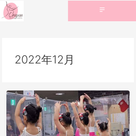
内
容
を
ス
キ
ッ
プ
2022年12月