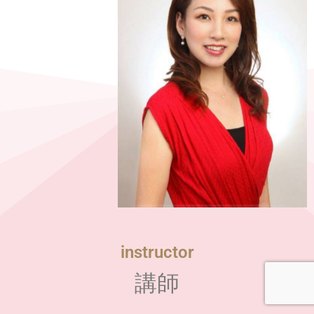
instructor
講師