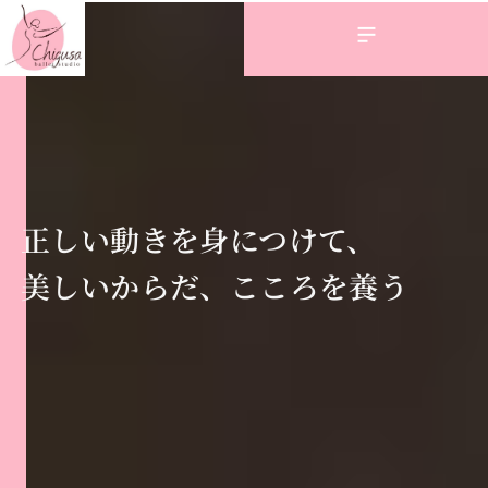
内
容
を
ス
キ
ッ
プ
正しい動きを身につけて、
美しいからだ、こころを養う