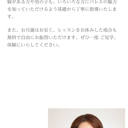
験がある方や男の子も、いろいろな方にバレエの魅力
を知っていただけるよう基礎から丁寧に指導いたしま
す。
また、お月謝はお安く、レッスンをお休みした場合も
無料で自由にお振替いただけます。ぜひ一度 ご見学、
体験にいらしてください。